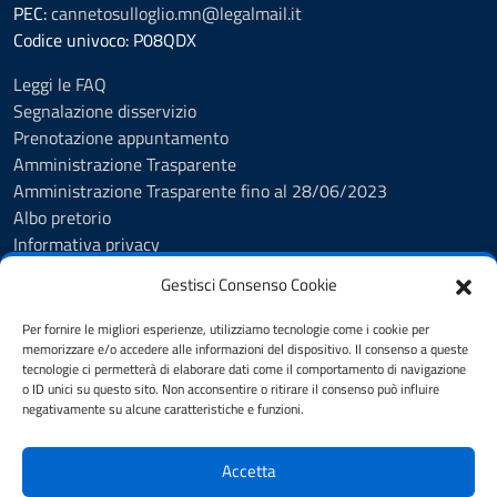
PEC:
cannetosulloglio.mn@legalmail.it
Codice univoco: P08QDX
Leggi le FAQ
Segnalazione disservizio
Prenotazione appuntamento
Amministrazione Trasparente
Amministrazione Trasparente fino al 28/06/2023
Albo pretorio
Informativa privacy
Cookie Policy
Gestisci Consenso Cookie
Note legali
Feedback Accessibilità
Per fornire le migliori esperienze, utilizziamo tecnologie come i cookie per
Dichiarazione di accessibilità
memorizzare e/o accedere alle informazioni del dispositivo. Il consenso a queste
tecnologie ci permetterà di elaborare dati come il comportamento di navigazione
Obiettivi di accessibilità
o ID unici su questo sito. Non acconsentire o ritirare il consenso può influire
Piano di Miglioramento dei Servizi
negativamente su alcune caratteristiche e funzioni.
Accetta
SEGUICI SU