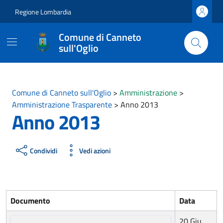
Vai ai contenuti
Vai al footer
Regione Lombardia
Comune di Canneto
sull'Oglio
Comune di Canneto sull'Oglio
>
Amministrazione
>
Amministrazione Trasparente
>
Anno 2013
Anno 2013
Condividi
Vedi azioni
Documento
Data
20 Giu