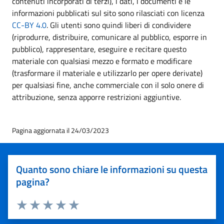
contenuti incorporati di terzi), i dati, i documenti e le
informazioni pubblicati sul sito sono rilasciati con licenza
CC-BY 4.0
. Gli utenti sono quindi liberi di condividere
(riprodurre, distribuire, comunicare al pubblico, esporre in
pubblico), rappresentare, eseguire e recitare questo
materiale con qualsiasi mezzo e formato e modificare
(trasformare il materiale e utilizzarlo per opere derivate)
per qualsiasi fine, anche commerciale con il solo onere di
attribuzione, senza apporre restrizioni aggiuntive.
Pagina aggiornata il 24/03/2023
Quanto sono chiare le informazioni su questa
pagina?
Valuta 1 stelle su 5
Valuta 2 stelle su 5
Valuta 3 stelle su 5
Valuta 4 stelle su 5
Valuta 5 stelle su 5