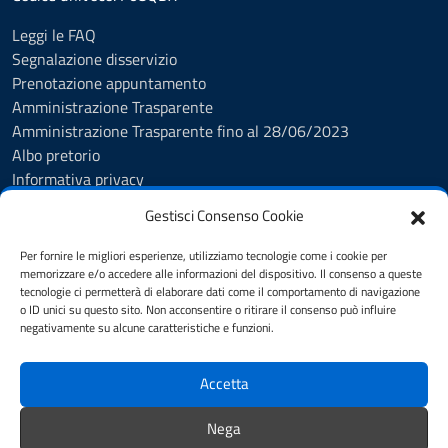
Leggi le FAQ
Segnalazione disservizio
Prenotazione appuntamento
Amministrazione Trasparente
Amministrazione Trasparente fino al 28/06/2023
Albo pretorio
Informativa privacy
Cookie Policy
Gestisci Consenso Cookie
Note legali
Feedback Accessibilità
Per fornire le migliori esperienze, utilizziamo tecnologie come i cookie per
Dichiarazione di accessibilità
memorizzare e/o accedere alle informazioni del dispositivo. Il consenso a queste
tecnologie ci permetterà di elaborare dati come il comportamento di navigazione
Obiettivi di accessibilità
o ID unici su questo sito. Non acconsentire o ritirare il consenso può influire
Piano di Miglioramento dei Servizi
negativamente su alcune caratteristiche e funzioni.
Accetta
SEGUICI SU
Facebook
Instagram
Nega
Facebook (biblioteca)