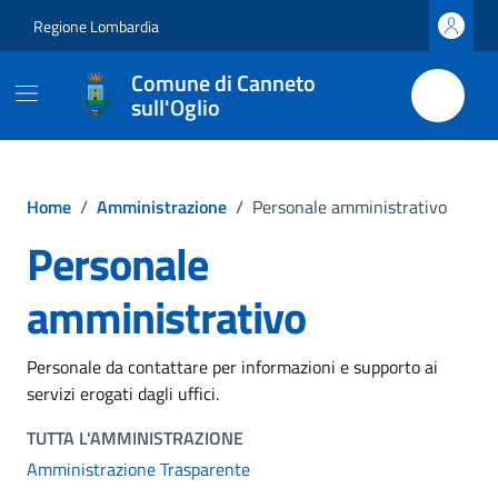
Vai ai contenuti
Vai al footer
Regione Lombardia
Comune di Canneto
sull'Oglio
Home
/
Amministrazione
/
Personale amministrativo
Personale
amministrativo
Personale da contattare per informazioni e supporto ai
servizi erogati dagli uffici.
TUTTA L'AMMINISTRAZIONE
Amministrazione Trasparente