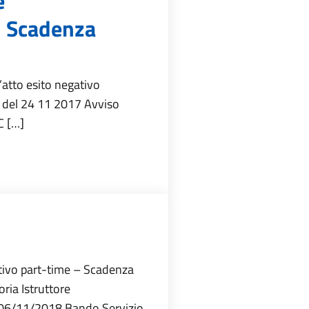
e
– Scadenza
atto esito negativo
 del 24 11 2017 Avviso
C […]
ativo part-time – Scadenza
ia Istruttore
 06/11/2018 Bando Servizio