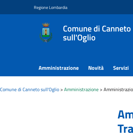
Vai ai contenuti
Vai al footer
Regione Lombardia
Comune di Canneto
sull'Oglio
Amministrazione
Novità
Servizi
Comune di Canneto sull'Oglio
>
Amministrazione
>
Amministrazio
Am
Tr