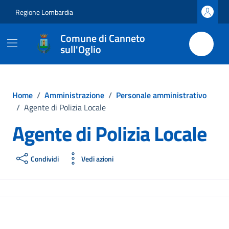
Vai ai contenuti
Vai al footer
Regione Lombardia
Comune di Canneto
sull'Oglio
Home
/
Amministrazione
/
Personale amministrativo
/
Agente di Polizia Locale
Agente di Polizia Locale
Condividi
Vedi azioni