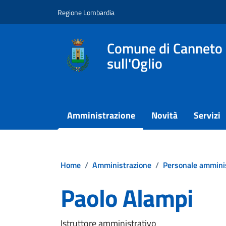
Vai ai contenuti
Vai al footer
Regione Lombardia
Comune di Canneto
sull'Oglio
Amministrazione
Novità
Servizi
Home
/
Amministrazione
/
Personale ammini
Paolo Alampi
Istruttore amministrativo