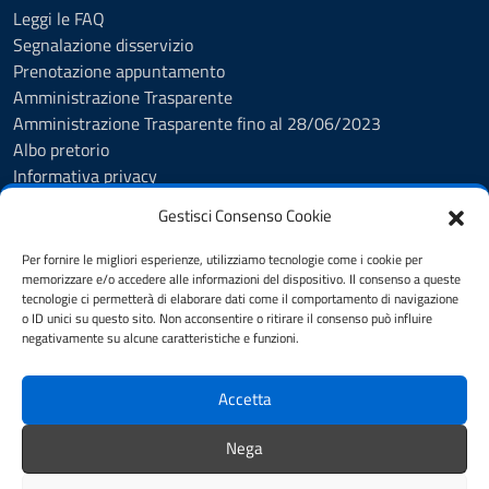
Leggi le FAQ
Segnalazione disservizio
Prenotazione appuntamento
Amministrazione Trasparente
Amministrazione Trasparente fino al 28/06/2023
Albo pretorio
Informativa privacy
Cookie Policy
Gestisci Consenso Cookie
Note legali
Feedback Accessibilità
Per fornire le migliori esperienze, utilizziamo tecnologie come i cookie per
Dichiarazione di accessibilità
memorizzare e/o accedere alle informazioni del dispositivo. Il consenso a queste
tecnologie ci permetterà di elaborare dati come il comportamento di navigazione
Obiettivi di accessibilità
o ID unici su questo sito. Non acconsentire o ritirare il consenso può influire
Piano di Miglioramento dei Servizi
negativamente su alcune caratteristiche e funzioni.
Accetta
SEGUICI SU
Facebook
Instagram
Nega
Facebook (biblioteca)