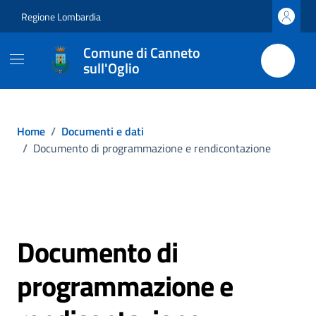
Vai ai contenuti
Vai al footer
Regione Lombardia
Comune di Canneto
sull'Oglio
Home
/
Documenti e dati
/
Documento di programmazione e rendicontazione
Documento di
programmazione e