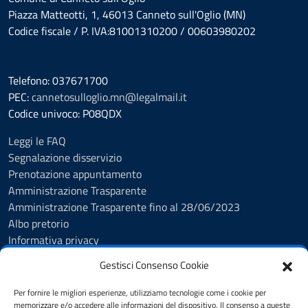
Piazza Matteotti, 1, 46013 Canneto sull'Oglio (MN)
Codice fiscale / P. IVA:81001310200 / 00603980202
Telefono: 037671700
PEC:
cannetosulloglio.mn@legalmail.it
Codice univoco: P08QDX
Leggi le FAQ
Segnalazione disservizio
Prenotazione appuntamento
Amministrazione Trasparente
Amministrazione Trasparente fino al 28/06/2023
Albo pretorio
Informativa privacy
Cookie Policy
Gestisci Consenso Cookie
Note legali
Feedback Accessibilità
Per fornire le migliori esperienze, utilizziamo tecnologie come i cookie per
Dichiarazione di accessibilità
memorizzare e/o accedere alle informazioni del dispositivo. Il consenso a queste