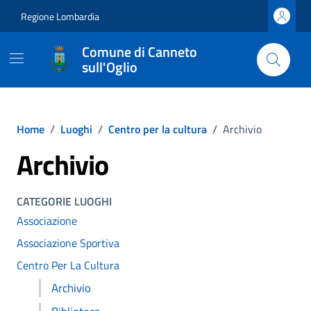
Vai ai contenuti
Vai al footer
Regione Lombardia
Comune di Canneto
sull'Oglio
Home
/
Luoghi
/
Centro per la cultura
/
Archivio
Archivio
CATEGORIE LUOGHI
Associazione
Associazione Sportiva
Centro Per La Cultura
Archivio