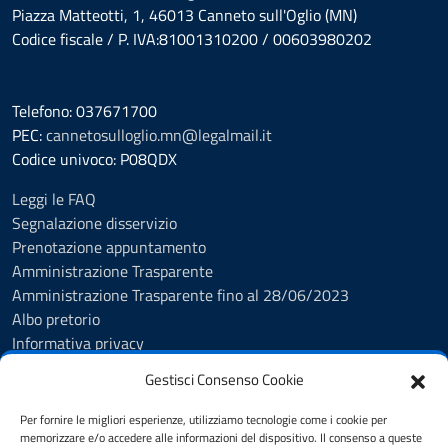
Piazza Matteotti, 1, 46013 Canneto sull'Oglio (MN)
Codice fiscale / P. IVA:81001310200 / 00603980202
Telefono: 037671700
PEC:
cannetosulloglio.mn@legalmail.it
Codice univoco: P08QDX
Leggi le FAQ
Segnalazione disservizio
Prenotazione appuntamento
Amministrazione Trasparente
Amministrazione Trasparente fino al 28/06/2023
Albo pretorio
Informativa privacy
Cookie Policy
Gestisci Consenso Cookie
Note legali
Feedback Accessibilità
Per fornire le migliori esperienze, utilizziamo tecnologie come i cookie per
Dichiarazione di accessibilità
memorizzare e/o accedere alle informazioni del dispositivo. Il consenso a queste