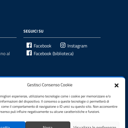
SEGUICI SU
Facebook
Instagram
no al
Facebook (biblioteca)
Gestisci Consenso Cookie
e migliori esperienze, utilizziamo tecnologie come i cookie per memorizzare e/o
 informazioni del dispositivo. Il consenso a queste tecnologie ci permetterà di
i come il comportamento di navigazione o ID unici su questo sito. Non acconsentire
consenso può influire negativamente su alcune caratteristiche e funzioni.
izi
cetta
Nega
Visualizza le preferenze