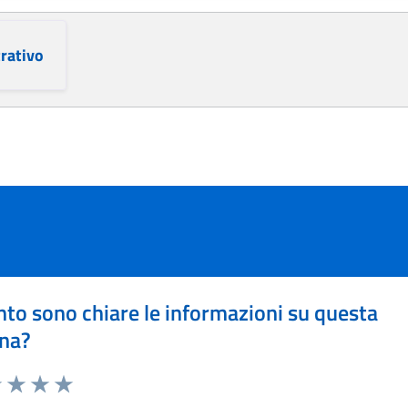
rativo
to sono chiare le informazioni su questa
na?
1 stelle su 5
uta 2 stelle su 5
Valuta 3 stelle su 5
Valuta 4 stelle su 5
Valuta 5 stelle su 5