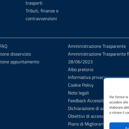
trasporti
Tributi, finanze e
contravvenzioni
 FAQ
Amministrazione Trasparente
ione disservizio
Amministrazione Trasparente fi
zione appuntamento
28/06/2023
Albo pretorio
Informativa privacy
Cookie Policy
Note legali
Per fornire l
Feedback Accessibilità
accedere alle
elaborare dat
Dichiarazione di accessibilità
o ritirare il 
Obiettivi di accessibilità
Piano di Miglioramento dei Serv
Ac