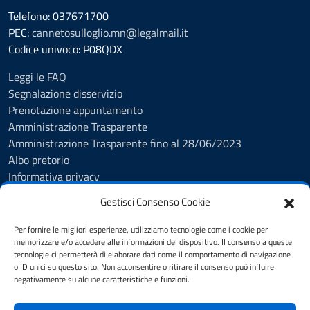
Telefono: 037671700
PEC:
cannetosulloglio.mn@legalmail.it
Codice univoco: P08QDX
Leggi le FAQ
Segnalazione disservizio
Prenotazione appuntamento
Amministrazione Trasparente
Amministrazione Trasparente fino al 28/06/2023
Albo pretorio
Informativa privacy
Cookie Policy
Gestisci Consenso Cookie
Note legali
Feedback Accessibilità
Per fornire le migliori esperienze, utilizziamo tecnologie come i cookie per
Dichiarazione di accessibilità
memorizzare e/o accedere alle informazioni del dispositivo. Il consenso a queste
tecnologie ci permetterà di elaborare dati come il comportamento di navigazione
Obiettivi di accessibilità
o ID unici su questo sito. Non acconsentire o ritirare il consenso può influire
Piano di Miglioramento dei Servizi
negativamente su alcune caratteristiche e funzioni.