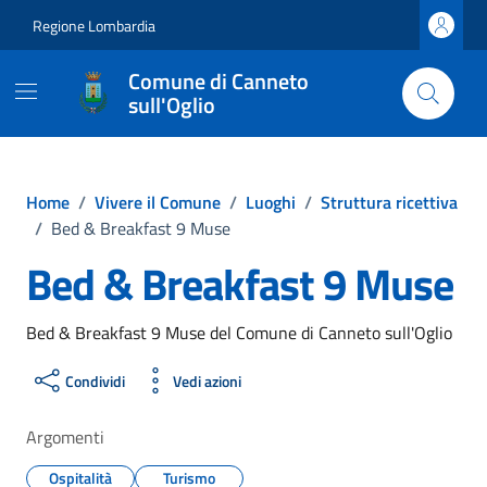
Vai ai contenuti
Vai al footer
Regione Lombardia
Comune di Canneto
sull'Oglio
Home
/
Vivere il Comune
/
Luoghi
/
Struttura ricettiva
/
Bed & Breakfast 9 Muse
Bed & Breakfast 9 Muse
Bed & Breakfast 9 Muse del Comune di Canneto sull'Oglio
Condividi
Vedi azioni
Argomenti
Ospitalità
Turismo