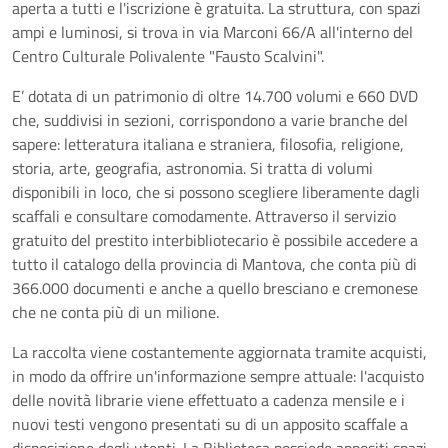
aperta a tutti e l'iscrizione è gratuita. La struttura, con spazi
ampi e luminosi, si trova in via Marconi 66/A all'interno del
Centro Culturale Polivalente "Fausto Scalvini".
E’ dotata di un patrimonio di oltre 14.700 volumi e 660 DVD
che, suddivisi in sezioni, corrispondono a varie branche del
sapere: letteratura italiana e straniera, filosofia, religione,
storia, arte, geografia, astronomia. Si tratta di volumi
disponibili in loco, che si possono scegliere liberamente dagli
scaffali e consultare comodamente. Attraverso il servizio
gratuito del prestito interbibliotecario è possibile accedere a
tutto il catalogo della provincia di Mantova, che conta più di
366.000 documenti e anche a quello bresciano e cremonese
che ne conta più di un milione.
La raccolta viene costantemente aggiornata tramite acquisti,
in modo da offrire un'informazione sempre attuale: l'acquisto
delle novità librarie viene effettuato a cadenza mensile e i
nuovi testi vengono presentati su di un apposito scaffale a
disposizione degli utenti. La Biblioteca possiede appositi spazi