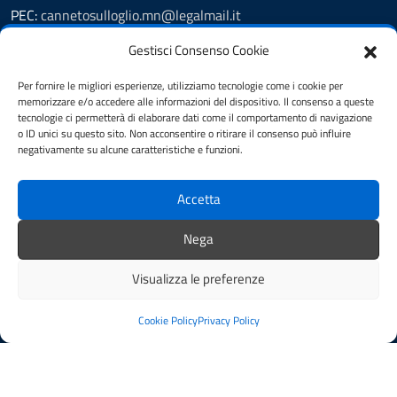
PEC:
cannetosulloglio.mn@legalmail.it
Codice univoco: P08QDX
Gestisci Consenso Cookie
Leggi le FAQ
Per fornire le migliori esperienze, utilizziamo tecnologie come i cookie per
Segnalazione disservizio
memorizzare e/o accedere alle informazioni del dispositivo. Il consenso a queste
Prenotazione appuntamento
tecnologie ci permetterà di elaborare dati come il comportamento di navigazione
o ID unici su questo sito. Non acconsentire o ritirare il consenso può influire
Amministrazione Trasparente
negativamente su alcune caratteristiche e funzioni.
Amministrazione Trasparente fino al 28/06/2023
Albo pretorio
Accetta
Informativa privacy
Cookie Policy
Nega
Note legali
Feedback Accessibilità
Visualizza le preferenze
Dichiarazione di accessibilità
Obiettivi di accessibilità
Cookie Policy
Privacy Policy
Piano di Miglioramento dei Servizi
SEGUICI SU