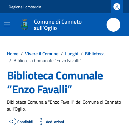
Vai ai contenuti
Vai al footer
Regione Lombardia
Comune di Canneto
sull'Oglio
Home
/
Vivere il Comune
/
Luoghi
/
Biblioteca
/
Biblioteca Comunale “Enzo Favalli”
Biblioteca Comunale
“Enzo Favalli”
Biblioteca Comunale "Enzo Favalli" del Comune di Canneto
sull'Oglio.
Condividi
Vedi azioni