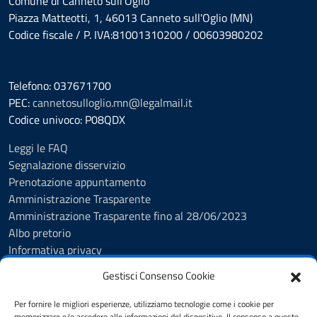
Comune di Canneto sull'Oglio
Piazza Matteotti, 1, 46013 Canneto sull'Oglio (MN)
Codice fiscale / P. IVA:81001310200 / 00603980202
Telefono: 037671700
PEC:
cannetosulloglio.mn@legalmail.it
Codice univoco: P08QDX
Leggi le FAQ
Segnalazione disservizio
Prenotazione appuntamento
Amministrazione Trasparente
Amministrazione Trasparente fino al 28/06/2023
Albo pretorio
Informativa privacy
Cookie Policy
Gestisci Consenso Cookie
Note legali
Feedback Accessibilità
Per fornire le migliori esperienze, utilizziamo tecnologie come i cookie per
memorizzare e/o accedere alle informazioni del dispositivo. Il consenso a queste