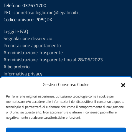
Telefono: 037671700
PEC:
cannetosulloglio.mn@legalmail.it
Codice univoco: P08QDX
Leggi le FAQ
Segnalazione disservizio
Prenotazione appuntamento
Amministrazione Trasparente
Amministrazione Trasparente fino al 28/06/2023
Albo pretorio
Informativa privacy
Cookie Policy
Gestisci Consenso Cookie
Note legali
Feedback Accessibilità
Per fornire le migliori esperienze, utilizziamo tecnologie come i cookie per
Dichiarazione di accessibilità
memorizzare e/o accedere alle informazioni del dispositivo. Il consenso a queste
tecnologie ci permetterà di elaborare dati come il comportamento di navigazione
Obiettivi di accessibilità
o ID unici su questo sito. Non acconsentire o ritirare il consenso può influire
Piano di Miglioramento dei Servizi
negativamente su alcune caratteristiche e funzioni.