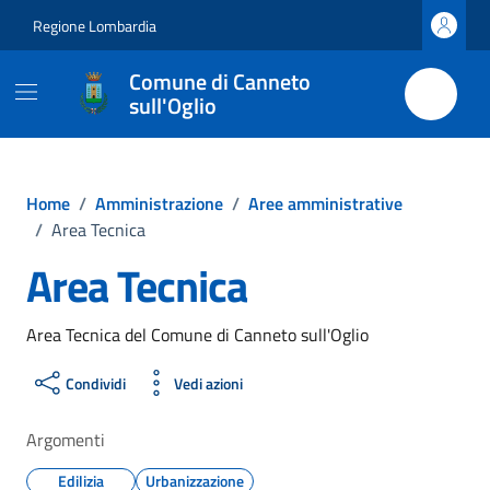
Vai ai contenuti
Vai al footer
Regione Lombardia
Comune di Canneto
sull'Oglio
Home
/
Amministrazione
/
Aree amministrative
/
Area Tecnica
Area Tecnica
Area Tecnica del Comune di Canneto sull'Oglio
Condividi
Vedi azioni
Argomenti
Edilizia
Urbanizzazione