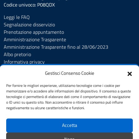
Codice univoco: P08QDX
Leggi le FAQ
Segnalazione disservizio
Prenotazione appuntamento
Amministrazione Trasparente
Amministrazione Trasparente fino al 28/06/2023
Albo pretorio
Informativa privacy
Cookie Policy
Gestisci Consenso Cookie
Note legali
Feedback Accessibilità
Per fornire le migliori esperienze, utilizziamo tecnologie come i cookie per
Dichiarazione di accessibilità
memorizzare e/o accedere alle informazioni del dispositivo. Il consenso a queste
tecnologie ci permetterà di elaborare dati come il comportamento di navigazione
Obiettivi di accessibilità
o ID unici su questo sito. Non acconsentire o ritirare il consenso può influire
Piano di Miglioramento dei Servizi
negativamente su alcune caratteristiche e funzioni.
Accetta
SEGUICI SU
Facebook
Instagram