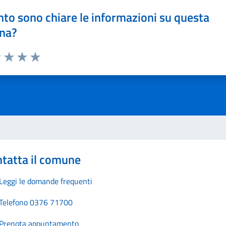
to sono chiare le informazioni su questa
na?
1 stelle su 5
uta 2 stelle su 5
Valuta 3 stelle su 5
Valuta 4 stelle su 5
Valuta 5 stelle su 5
tatta il comune
Leggi le domande frequenti
Telefono 0376 71700
Prenota appuntamento