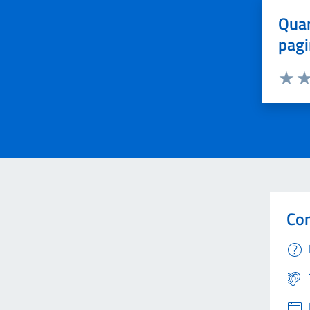
Quan
pagi
Valuta 
Val
Con