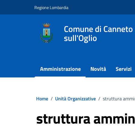
Vai ai contenuti
Vai al footer
Regione Lombardia
Comune di Canneto
sull'Oglio
Amministrazione
Novità
Servizi
Home
/
Unità Organizzative
/
struttura ammin
struttura ammin