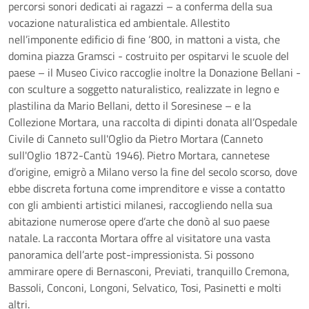
percorsi sonori dedicati ai ragazzi – a conferma della sua
vocazione naturalistica ed ambientale. Allestito
nell’imponente edificio di fine ‘800, in mattoni a vista, che
domina piazza Gramsci - costruito per ospitarvi le scuole del
paese – il Museo Civico raccoglie inoltre la Donazione Bellani -
con sculture a soggetto naturalistico, realizzate in legno e
plastilina da Mario Bellani, detto il Soresinese – e la
Collezione Mortara, una raccolta di dipinti donata all’Ospedale
Civile di Canneto sull'Oglio da Pietro Mortara (Canneto
sull'Oglio 1872-Cantù 1946). Pietro Mortara, cannetese
d’origine, emigrò a Milano verso la fine del secolo scorso, dove
ebbe discreta fortuna come imprenditore e visse a contatto
con gli ambienti artistici milanesi, raccogliendo nella sua
abitazione numerose opere d’arte che donò al suo paese
natale. La racconta Mortara offre al visitatore una vasta
panoramica dell’arte post-impressionista. Si possono
ammirare opere di Bernasconi, Previati, tranquillo Cremona,
Bassoli, Conconi, Longoni, Selvatico, Tosi, Pasinetti e molti
altri.