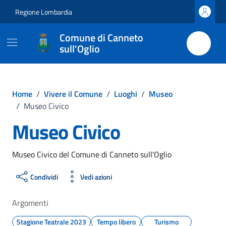
Vai ai contenuti
Vai al footer
Regione Lombardia
Comune di Canneto
sull'Oglio
Home
/
Vivere il Comune
/
Luoghi
/
Museo
/
Museo Civico
Museo Civico
Museo Civico del Comune di Canneto sull'Oglio
Condividi
Vedi azioni
Argomenti
Stagione Teatrale 2023
Tempo libero
Turismo